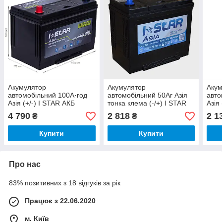
Акумулятор
Акумулятор
Аку
автомобільний 100А·год
автомобільний 50Аг Азія
авто
Азія (+/-) I STAR АКБ
тонка клема (-/+) I STAR
Азія
304х173х220
АКБ 236х129х220
186
4 790
2 818
2 1
₴
₴
Купити
Купити
Про нас
83% позитивних з 18 відгуків за рік
Працює з 22.06.2020
м. Київ