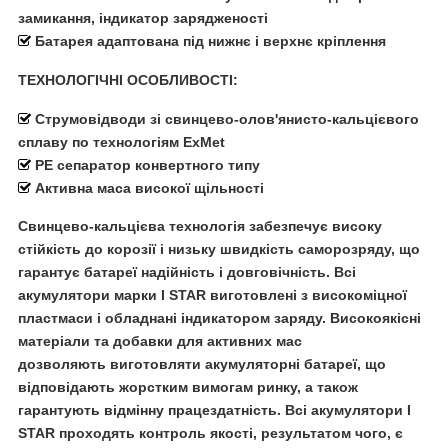
замикання, індикатор зарядженості
Батарея адаптована під нижнє і верхнє кріплення
ТЕХНОЛОГІЧНІ ОСОБЛИВОСТІ:
Струмовідводи зі свинцево-олов'янисто-кальцієвого
сплаву по технологіям ExMet
PE сепаратор конвертного типу
Активна маса високої щільності
Свинцево-кальцієва технологія забезпечує високу
стійкість до корозії і низьку швидкість саморозряду, що
гарантує батареї надійність і довговічність. Всі
акумулятори марки
I STAR
виготовлені з високоміцної
пластмаси і обладнані індикатором заряду. Високоякісні
матеріали та добавки для активних мас
дозволяють виготовляти акумуляторні батареї, що
відповідають жорстким вимогам ринку, а також
гарантують відмінну працездатність. Всі акумулятори
I
STAR
проходять контроль якості, результатом чого, є