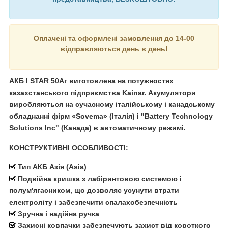
Оплачені та оформлені замовлення до 14-00
відправляються день в день!
АКБ
I STAR 50Аг
виготовлена на потужностях
казахстанського підприємства Kainar. Акумулятори
виробляються на сучасному італійському і канадському
обладнанні фірм «Sovema» (Італія) і "Battery Technology
Solutions Inc" (Канада) в автоматичному режимі.
КОНСТРУКТИВНІ ОСОБЛИВОСТІ:
Тип АКБ Азія (Asia)
Подвійна кришка з лабіринтовою системою і
полум'ягасником, що дозволяє усунути втрати
електроліту і забезпечити спалахобезпечність
Зручна і надійна ручка
Захисні ковпачки забезпечують захист від короткого