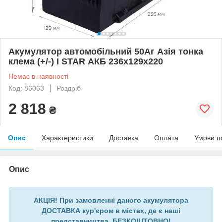
Акумулятор автомобільний 50Аг Азія тонка
клема (+/-) I STAR АКБ 236х129х220
Немає в наявності
Код: 86063
Роздріб
2 818
₴
Опис
Характеристики
Доставка
Оплата
Умови п
Опис
АКЦІЯ! При замовленні даного акумулятора
ДОСТАВКА кур'єром в містах, де є наші
представництва, БЕЗКОШТОВНО!