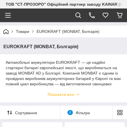
ТОВ "СТ-ПРОЗОРО" Офіційний партнер заводу KAINAR (Каз
Товари
EUROKRAFT (MONBAT, Болгарія)
EUROKRAFT (MONBAT, Болгарія)
Автомобільні акумулятори EUROKRAFT — це надійні
стартерні батареї європейської якості, що виробляються на
заводі MONBAT AD у Болгарії. Компанія MONBAT є одним із
провідних виробників акумуляторних батарей у Європі та має
повний цикл виробництва — від виготовлення свинцевих
пластин до складання готової продукції. Акумулятори
Показати все
EUROKRAFT відповідають сучасним європейським
стандартам якості та відомі своєю надійністю, довговічністю і
стабільними пусковими характеристиками.
Сортування
0
Фільтри