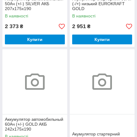
50Ач (+/-) SILVER АКБ
(-/+) низький EUROKRAFT
207x175x190
GOLD
В наявності
В наявності
2 373
2 951
₴
₴
Купити
Купити
Аккумулятор автомобильный
60Ач (+/-) GOLD АКБ
242x175x190
Акумулятор стартерний
В наявності