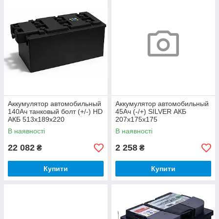
Аккумулятор автомобильный
Аккумулятор автомобильный
140Ач танковый болт (+/-) HD
45Ач (-/+) SILVER АКБ
АКБ 513x189x220
207x175x175
В наявності
В наявності
22 082
2 258
₴
₴
Купити
Купити