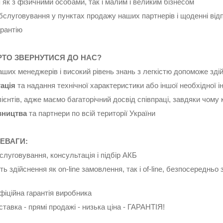
я як з фізичними особами, так і малим і великим бізнесом
бслуговування у пунктах продажу наших партнерів і щоденні ві
гарантію
РТО ЗВЕРНУТИСЯ ДО НАС?
ших менеджерів і високий рівень знань з легкістю допоможе зді
ація
та надання технічної характеристики або іншої необхідної 
ієнтів, адже маємо багаторічний досвід співпраці, завдяки чому 
вництва
та партнери по всій території України
ЕВАГИ:
бслуговування, консультація і підбір АКБ
ть здійснення як on-line замовлення, так і of-line, безпосереднь
офіційна гарантія виробника
ставка - прямі продажі - низька ціна - ГАРАНТІЯ!