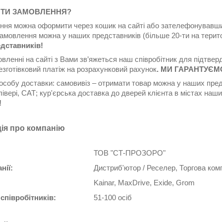
ИТИ ЗАМОВЛЕННЯ?
ння можна оформити через кошик на сайті або зателефонувавши 
амовлення можна у наших представників (більше 20-ти на терито
дставників!
овленні на сайті з Вами зв’яжеться наш співробітник для підтв
езготівковий платіж на розрахунковий рахунок
. МИ ГАРАНТУЄМО
пособу доставки: самовивіз – отримати товар можна у наших пре
івері, САТ; кур'єрська доставка до дверей клієнта в містах на
!
ія про компанію
ТОВ "СТ-ПРОЗОРО"
нії:
Дистриб'ютор / Реселер, Торгова ком
Kainar, MaxDrive, Exide, Grom
 співробітників:
51-100 осіб