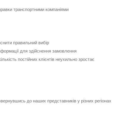
дправки транспортними компаніями
йснити правильний вибір
інформації для здійснення замовлення
кількість постійних клієнтів неухильно зростає
о звернувшись до наших представників у різних регіонах