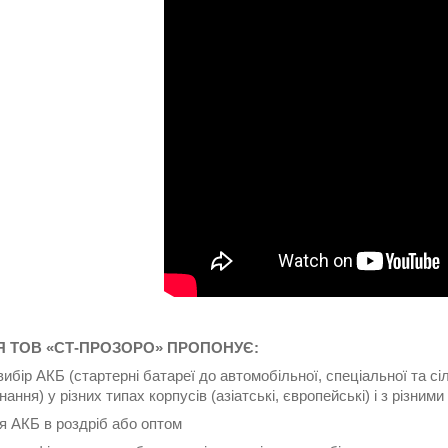
Я
ТОВ «СТ-ПРОЗОРО» ПРОПОНУЄ:
вибір АКБ (стартерні батареї до автомобільної, спеціальної та сі
ння) у різних типах корпусів (азіатські, європейські) і з різними
я АКБ в роздріб або оптом