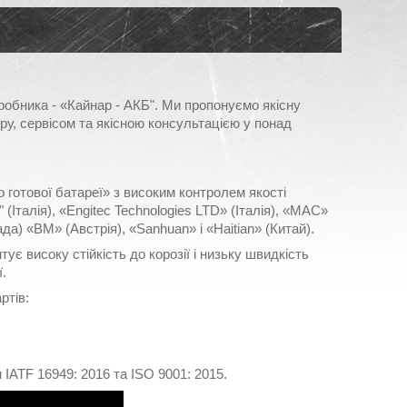
бника - «Кайнар - АКБ". Ми пропонуємо якісну
ру, сервісом та якісною консультацією у понад
 готової батареї» з високим контролем якості
(Італія), «Engitec Technologies LTD» (Італія), «MAC»
а) «BM» (Австрія), «Sanhuan» і «Haitian» (Китай).
тує високу стійкість до корозії і низьку швидкість
ї.
ртів:
IATF 16949: 2016 та ISO 9001: 2015.