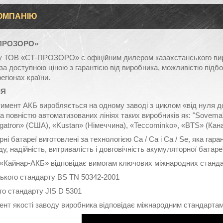
ОМПАНІЮ
-ПРОЗОРО»
у ТОВ «СТ-ПРОЗОРО» є офіційним дилером казахстанського виро
за доступною ціною з гарантією від виробника, можливістю підбо
егіонах країни.
ІЯ
имент АКБ виробляється на одному заводі з циклом «від нуля до
на повністю автоматизованих лініях таких виробників як: "Sovema" 
gatron» (США), «Kustan» (Німеччина), «Teccominko», «BTS» (Канад
і батареї виготовлені за технологією Ca / Ca і Са / Se, яка гаран
у, надійність, витривалість і довговічність акумуляторної батаре
«Кайнар-АКБ» відповідає вимогам ключових міжнародних станда
ького стандарту BS TN 50342-2001
го стандарту JIS D 5301
нт якості заводу виробника відповідає міжнародним стандартам 