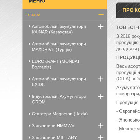
ПРО К
Товари
Автомобільні акумулятори
ТОВ «СТ
KAINAR (Казахстан)
З 2018 рок
продукцію 
Автомобільні акумулятори
двадцяти р
MAXDRIVE (Турція)
ПРОДУКЦ
EUROKRAFT (MONBAT,
Весь асорт
Болгарія)
продукції 
(США), «Di
Автомобільні акумулятори
EXIDE
Акумуляторн
саморозряд
Індустріальні Акумулятори
GROM
Продукція 
- Європейс
Стартери Magneton (Чехія)
- Японсько
Запчастини HMMWV
- Менеджме
Запчастини MILITARY