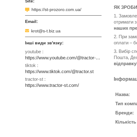
ЯК ЗРОБ
https://st-prozoro.com.ua/
1. Замовле
отримати з
наших пре
krot@s-t.biz.ua
2. При зам
оплати – б
3. Вибір с
youtube
Пошта, Дел
https://www.youtube.com/@tractor-st-prozoro
відправку
tiktok
https://www.tiktok.com/@tractor.st
tractor-st
Інформац
https://www.tractor-st.com/
Назва:
Тип компа
Бренди:
Кількість