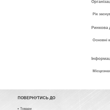
Організа
Рік засну
Ринкова 
Основні к
Інформац
Місцезна
ПОВЕРНУТИСЬ ДО
Товари