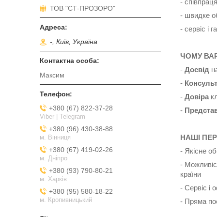
- співпрац
ТОВ "СТ-ПРОЗОРО"
- швидке о
- сервіс і 
-, Київ, Україна
ЧОМУ ВА
-
Досвід
на
Максим
-
Консульт
-
Довіра
кл
+380 (67) 822-37-28
-
Предста
Viber | Telegram
+380 (96) 430-38-88
НАШІ ПЕР
м. Вінниця
+380 (67) 419-02-26
- Якісне о
м. Дніпро
- Можливіс
+380 (93) 790-80-21
країни
м. Харків
- Сервіс і 
+380 (95) 580-18-22
м. Кропивницький
- Пряма по