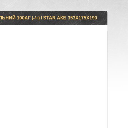
ИЙ 100АГ (-/+) I STAR АКБ 353X175X190