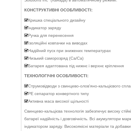
Solutions Inc" (Канада) в автоматичному режимі.
КОНСТРУКТИВНІ ОСОБЛИВОСТІ:
Кришка спеціального дизайну
Індикатор заряду
Ручка для перенесення
Ізоляційні ковпачки на виводах
Надійний пуск при знижених температурах
Низький саморозряд (Са/Са)
Батарея адаптована під нижнє і верхнє кріплення
ТЕХНОЛОГІЧНІ ОСОБЛИВОСТІ:
Струмовідводи з свинцево-олов'яно-кальцієвого спла
PE сепаратор конвертного типу
Активна маса високої щільності
Свинцево-кальцієва технологія забезпечує високу стійкі
батареї надійність і довговічність. Всі акумулятори мар
індикатором заряду. Високоякісні матеріали та добавк