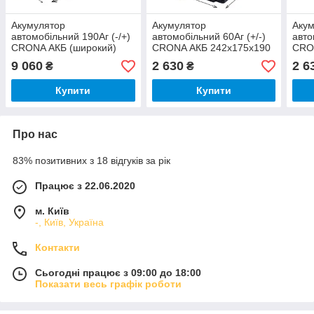
Акумулятор
Акумулятор
Аку
автомобільний 190Аг (-/+)
автомобільний 60Аг (+/-)
авто
CRONA АКБ (широкий)
CRONA АКБ 242x175x190
CRO
524x239x223
9 060
2 630
2 6
₴
₴
Купити
Купити
Про нас
83% позитивних з 18 відгуків за рік
Працює з 22.06.2020
м. Київ
-, Київ, Україна
Контакти
Сьогодні працює з 09:00 до 18:00
Показати весь графік роботи