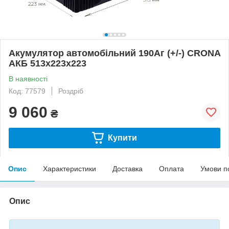
Акумулятор автомобільний 190Аг (+/-) CRONA
АКБ 513x223x223
В наявності
Код: 77579
Роздріб
9 060
₴
Купити
Опис
Характеристики
Доставка
Оплата
Умови п
Опис