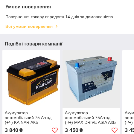
Умови повернення
Повернення товару впродовж 14 днів за домовленістю
Всі умови повернення
Подібні товари компанії
Акумулятор
Акумулятор
Аку
автомобільний 75 А·год
автомобільний 75А·год
авто
(+/-) KAINAR АКБ
(-/+) MAX DRIVE ASIA АКБ
(-/+
278x175x190
260x172x218
260
3 840
3 450
3 4
₴
₴