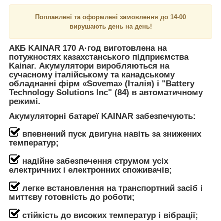
Поплавлені та оформлені замовлення до 14-00
вирушають день на день!
АКБ
KAINAR 170 А·год
виготовлена на
потужностях казахстанського
підприємства
Kainar
. Акумулятори виробляються на
сучасному італійському та канадському
обладнанні фірм «Sovema» (Італія) і "Battery
Technology Solutions Inc" (84) в автоматичному
режимі.
Акумуляторні батареї KAINAR забезпечують:
впевнений пуск двигуна навіть за знижених
температур;
надійне забезпечення струмом усіх
електричних і електронних споживачів;
легке встановлення на транспортний засіб і
миттєву готовність до роботи;
стійкість до високих температур і вібрації;