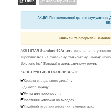
Опис
Характеристики
АКЦІЯ! При замовленні даного акумулятора Д
БЕ
Сплачені та оформлені замовле
АКБ
I STAR Standard 60Аг
виготовлена на потужностях
виробляються на сучасному італійському і канадському 
Solutions Inc" (Канада) в автоматичному режимі.
КОНСТРУКТИВНІ ОСОБЛИВОСТІ:
Кришка спеціального дизайну
Індикатор заряду
Ручка для перенесення
Ізоляційні ковпачки на виводах
Надійний пуск при знижених температурах