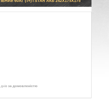
ИЙ 60АГ (-/+) I STAR АКБ 242X175X175
 днів
за домовленістю