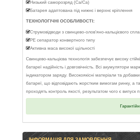
Низький саморозряд (Са/Са)
Батарея адаптована під нижнє і верхнє кріплення
ТЕХНОЛОГІЧНІ ОСОБЛИВОСТІ:
Струмовідводи з свинцево-олов'яно-кальцієвого спла
PE сепаратор конвертного типу
Активна маса високої щільності
Свинцево-кальцієва технологія забезпечує високу стійкі
батареї надійність і довговічність. Всі акумулятори мар
індикатором заряду. Високоякісні матеріали та добавк
батареї, що відповідають жорстким вимогам ринку, а т
проходять контроль якості, результатом чого є випуск п
Гарантійн
ІНФОРМАЦІЯ ДЛЯ ЗАМОВЛЕННЯ