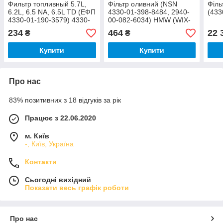
Фильтр топливный 5.7L,
Фільтр оливний (NSN
Філь
6.2L, 6.5 NA, 6.5L TD (ЕФП
4330-01-398-8484, 2940-
(433
4330-01-190-3579) 4330-
00-082-6034) HMW (WIX-
01-280-8417 (Агрог)
Filters)!ВЗ!
234
464
22 
₴
₴
Купити
Купити
Про нас
83% позитивних з 18 відгуків за рік
Працює з 22.06.2020
м. Київ
-, Київ, Україна
Контакти
Сьогодні вихідний
Показати весь графік роботи
Про нас