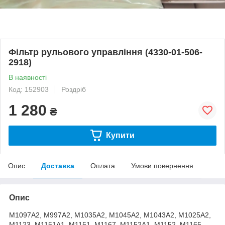
Фільтр рульового управління (4330-01-506-
2918)
В наявності
Код: 152903
Роздріб
1 280
₴
Купити
Опис
Доставка
Оплата
Умови повернення
Опис
M1097A2, M997A2, M1035A2, M1045A2, M1043A2, M1025A2,
M1123, M1151A1, M1151, M1167, M1152A1, M1152, M1165,