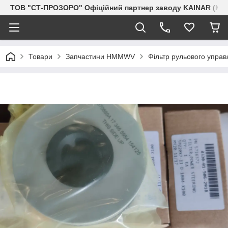
ТОВ "СТ-ПРОЗОРО" Офіційний партнер заводу KAINAR (Каз
Товари
Запчастини HMMWV
Фільтр рульового управ