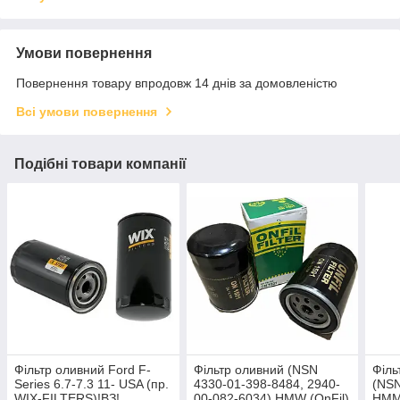
Умови повернення
Повернення товару впродовж 14 днів за домовленістю
Всі умови повернення
Подібні товари компанії
Фільтр оливний Ford F-
Фільтр оливний (NSN
Філь
Series 6.7-7.3 11- USA (пр.
4330-01-398-8484, 2940-
(NSN
WIX-FILTERS)!ВЗ!
00-082-6034) HMW (OnFil)
HMM