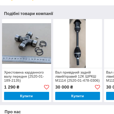
Подібні товари компанії
Хрестовина карданного
Вал привідний задній
Вал 
валу передня (2520-01-
лівий/правий 12K ШРКШ
ліви
189-2135)
М1114 (2520-01-478-0306)
М111
1 290
30 000
30 
₴
₴
Купити
Купити
Про нас