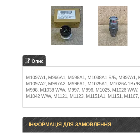
Опис
M1097A1, M966A1, M998A1, M1038A1 Б/Б, M997A1, 
M1097A2, M997A2, M996A1, M1025A1, M1026A 1Вт/В
M998, M1038 W/W, M997, M996, M1025, M1026 W/W,
M1042 W/W, M1121, M1123, M1151A1, М1151, М1167,
ІНФОРМАЦІЯ ДЛЯ ЗАМОВЛЕННЯ