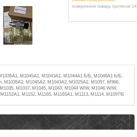
повернення товару протягом 14
M1035A1, M1045A1, M1043A1, M1044A1 Б/Б, M1046A1 Б/Б,
т, М1035А2, М1045А2, М1043А2, М1025А2, M1097, M966,
 M1035, M1037, M1045, M1043, M1044 W/W, M1046 W/W,
 М1152А1, М1152, М1165, М1165А1, М1113, М1114, М1097/Б