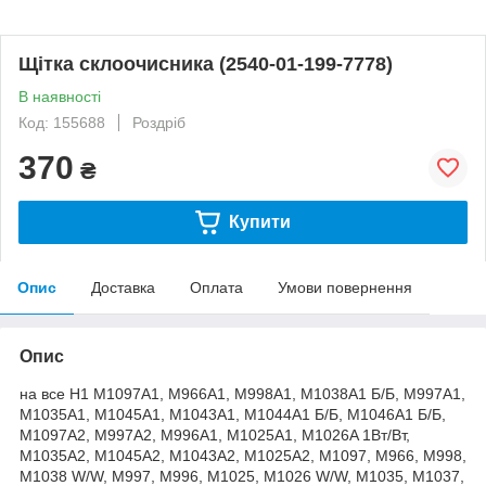
Щітка склоочисника (2540-01-199-7778)
В наявності
Код: 155688
Роздріб
370
₴
Купити
Опис
Доставка
Оплата
Умови повернення
Опис
на все Н1 M1097A1, M966A1, M998A1, M1038A1 Б/Б, M997A1,
M1035A1, M1045A1, M1043A1, M1044A1 Б/Б, M1046A1 Б/Б,
M1097A2, M997A2, M996A1, M1025A1, M1026A 1Вт/Вт,
М1035А2, М1045А2, М1043А2, М1025А2, M1097, M966, M998,
M1038 W/W, M997, M996, M1025, M1026 W/W, M1035, M1037,