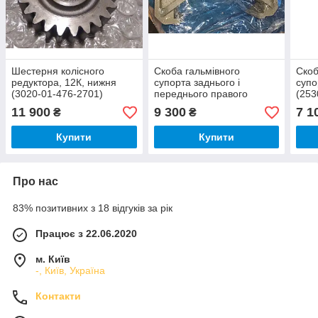
Шестерня колісного
Скоба гальмівного
Скоб
редуктора, 12К, нижня
супорта заднього і
супо
(3020-01-476-2701)
переднього правого
(253
(2530-01-462-8079)
11 900
9 300
7 1
₴
₴
Купити
Купити
Про нас
83% позитивних з 18 відгуків за рік
Працює з 22.06.2020
м. Київ
-, Київ, Україна
Контакти