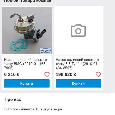
Подібні товари компанії
Насос паливний низького
Насос паливний високого
тиску ВМG (2910-01-168-
тиску 6,5 Турбо (2910-01-
7905)
434-8597)
6 210
196 620
₴
₴
Купити
Купити
Про нас
83% позитивних з 18 відгуків за рік