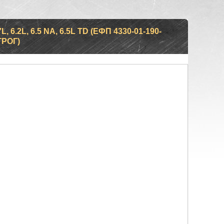
.2L, 6.5 NA, 6.5L TD (ЕФП 4330-01-190-
ГРОГ)