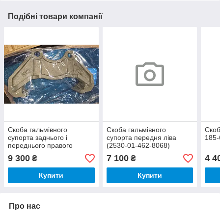
Подібні товари компанії
Скоба гальмівного
Скоба гальмівного
Скоб
супорта заднього і
супорта передня ліва
185-
переднього правого
(2530-01-462-8068)
(2530-01-462-8079)
9 300
7 100
4 4
₴
₴
Купити
Купити
Про нас