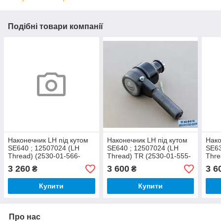
Подібні товари компанії
Наконечник LH під кутом
Наконечник LH під кутом
Нако
SE640 ; 12507024 (LH
SE640 ; 12507024 (LH
SE63
Thread) (2530-01-566-
Thread) TR (2530-01-555-
Thre
1485)
6209)
6218
3 260
3 600
3 6
₴
₴
Купити
Купити
Про нас