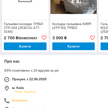
Гальмівні колодки ТРІБО
Колодка гальмівна KIRPI
Галь
2ТР-204 (2530-01-477-
(4ТР-93) ТРІБО
М11
4194)
(253
2 700
3 000
2 7
₴/комплект
₴
Купити
Купити
Про нас
83% позитивних з 18 відгуків за рік
Працює з 22.06.2020
м. Київ
-, Київ, Україна
Контакти