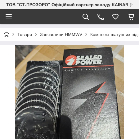
ТОВ "СТ-ПРОЗОРО" Офіційний партнер заводу KAINAR (Каз
Товари
Запчастини HMMWV
Комплект шатунних підш