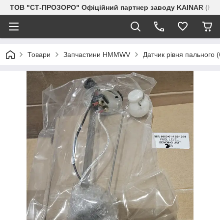
ТОВ "СТ-ПРОЗОРО" Офіційний партнер заводу KAINAR (Каз
Товари
Запчастини HMMWV
Датчик рівня пального 