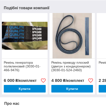
Подібні товари компанії
Ремінь генератора
Ремінь приводу плоский
Ремі
поліклиновий (3030-01-
(двигун з кондиціонером)
466-9476)
(3030-01-524-2460)
6 000
4 800
2 2
₴/комплект
₴/комплект
Купити
Купити
Про нас