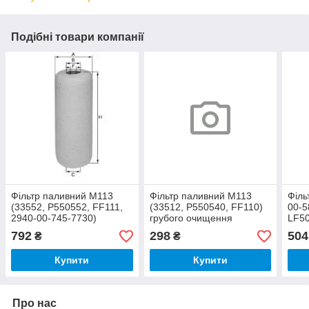
Подібні товари компанії
Фільтр паливний M113
Фільтр паливний M113
Філь
(33552, P550552, FF111,
(33512, P550540, FF110)
00-5
2940-00-745-7730)
грубого очищення
LF50
тонкого очищення
(Агрогідромаш)
P550
792
298
504
₴
₴
(панчохи) (OnFil)
Купити
Купити
Про нас