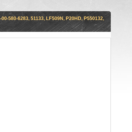
00-580-6283, 51133, LF509N, P20HD, P550132,