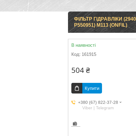
ФІЛЬТР ГІДРАВЛІКИ (2940-
P550951) M113 (ONFIL)
В наявності
Код:
161915
504 ₴
Купити
+380 (67) 822-37-28
Viber | Telegram