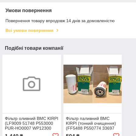
Умови повернення
Повернення товару впродовж 14 днів за домовленістю
Всі умови повернення
Подібні товари компанії
Фільтр оливний BMC KIRPI
Фільтр паливний BMC
(LF9009 51748 P553000
KIRPI (тонкий очищення)
PUR-HO0007 WP12300
(FF5488 P550774 33697
ON 1051/1) (OnFil)
ON 03126 M) (OnFil)
1 440
504