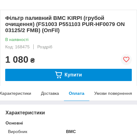
Фільтр паливний BMC KIRPI (грубой
очищення) (FS1003 P551103 PUR-HF0079 ON
03125/2 FMB) (OnFil)
В наявності
Код: 168475
Роздріб
1 080
₴
Купити
Характеристики
Доставка
Оплата
Умови повернення
Характеристики
Основні
Виробник
BMC