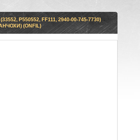
552, P550552, FF111, 2940-00-745-7730)
НЧОХИ) (ONFIL)