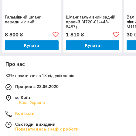
Гальмівний шланг
Шланг гальмівний задній
Вал 
передній лівий
правий (4720-01-443-
ліви
8487)
М111
8 800
1 810
30 
₴
₴
Купити
Купити
Про нас
83% позитивних з 18 відгуків за рік
Працює з 22.06.2020
м. Київ
-, Київ, Україна
Контакти
Сьогодні вихідний
Показати весь графік роботи