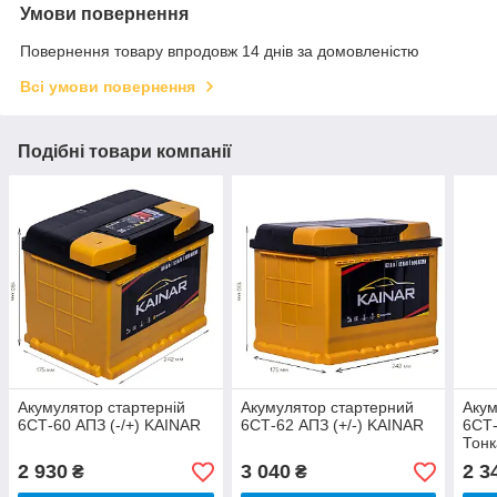
Умови повернення
Повернення товару впродовж 14 днів за домовленістю
Всі умови повернення
Подібні товари компанії
Акумулятор стартерній
Акумулятор стартерний
Акум
6СТ-60 АПЗ (-/+) KAINAR
6СТ-62 АПЗ (+/-) KAINAR
6СТ-
Тонк
2 930
3 040
2 3
₴
₴