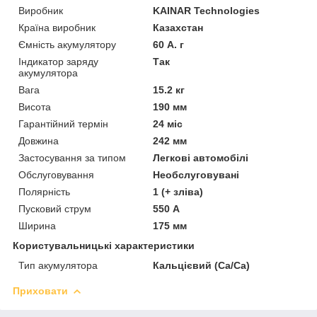
Виробник
KAINAR Technologies
Країна виробник
Казахстан
Ємність акумулятору
60 А. г
Індикатор заряду
Так
акумулятора
Вага
15.2 кг
Висота
190 мм
Гарантійний термін
24 міс
Довжина
242 мм
Застосування за типом
Легкові автомобілі
Обслуговування
Необслуговувані
Полярність
1 (+ зліва)
Пусковий струм
550 А
Ширина
175 мм
Користувальницькі характеристики
Тип акумулятора
Кальцієвий (Ca/Ca)
Приховати