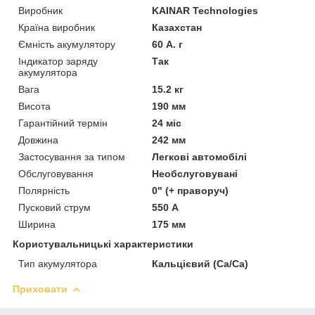
Виробник
KAINAR Technologies
Країна виробник
Казахстан
Ємність акумулятору
60 А. г
Індикатор заряду
Так
акумулятора
Вага
15.2 кг
Висота
190 мм
Гарантійний термін
24 міс
Довжина
242 мм
Застосування за типом
Легкові автомобілі
Обслуговування
Необслуговувані
Полярність
0" (+ праворуч)
Пусковий струм
550 А
Ширина
175 мм
Користувальницькі характеристики
Тип акумулятора
Кальцієвий (Ca/Ca)
Приховати