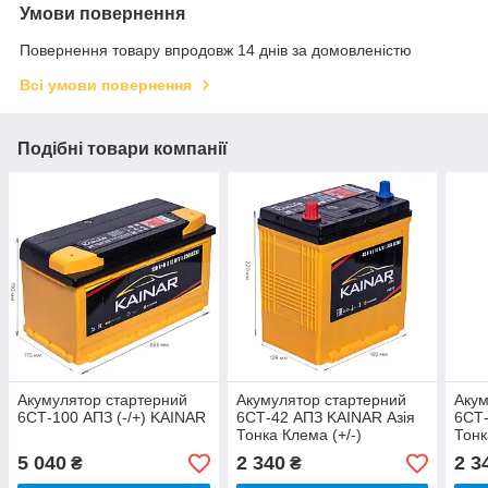
Умови повернення
Повернення товару впродовж 14 днів за домовленістю
Всі умови повернення
Подібні товари компанії
Акумулятор стартерний
Акумулятор стартерний
Акум
6СТ-100 АПЗ (-/+) KAINAR
6СТ-42 АПЗ KAINAR Азія
6СТ-
Тонка Клема (+/-)
Тонк
5 040
2 340
2 3
₴
₴