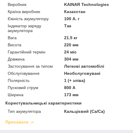
Виробник
KAINAR Technologies
Країна виробник
Казахстан
Ємність акумулятору
100 А. г
Індикатор заряду
Так
акумулятора
Вага
21.5 кг
Висота
220 мм
Гарантійний термін
24 міс
Довжина
304 мм
Застосування за типом
Легкові автомобілі
Обслуговування
Необслуговувані
Полярність
1 (+ зліва)
Пусковий струм
800 А
Ширина
173 мм
Користувальницькі характеристики
Тип акумулятора
Кальцієвий (Ca/Ca)
Приховати