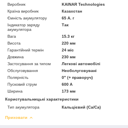
Виробник
KAINAR Technologies
Країна виробник
Казахстан
Ємність акумулятору
65 А. г
Індикатор заряду
Так
акумулятора
Вага
15.3 кг
Висота
220 мм
Гарантійний термін
24 міс
Довжина
230 мм
Застосування за типом
Легкові автомобілі
Обслуговування
Необслуговувані
Полярність
0" (+ праворуч)
Пусковий струм
600 А
Ширина
173 мм
Користувальницькі характеристики
Тип акумулятора
Кальцієвий (Ca/Ca)
Приховати