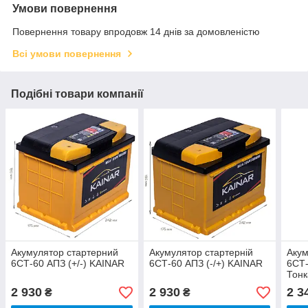
Умови повернення
Повернення товару впродовж 14 днів за домовленістю
Всі умови повернення
Подібні товари компанії
Акумулятор стартерний
Акумулятор стартерній
Акум
6СТ-60 АПЗ (+/-) KAINAR
6СТ-60 АПЗ (-/+) KAINAR
6СТ-
Тонк
2 930
2 930
2 3
₴
₴