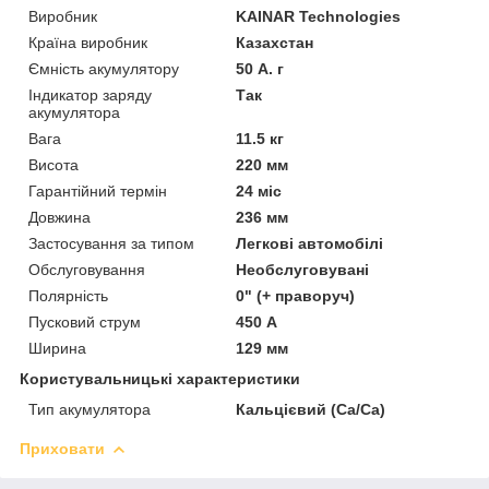
Виробник
KAINAR Technologies
Країна виробник
Казахстан
Ємність акумулятору
50 А. г
Індикатор заряду
Так
акумулятора
Вага
11.5 кг
Висота
220 мм
Гарантійний термін
24 міс
Довжина
236 мм
Застосування за типом
Легкові автомобілі
Обслуговування
Необслуговувані
Полярність
0" (+ праворуч)
Пусковий струм
450 А
Ширина
129 мм
Користувальницькі характеристики
Тип акумулятора
Кальцієвий (Ca/Ca)
Приховати