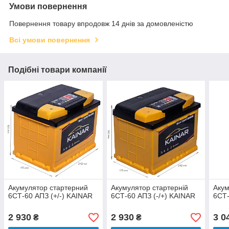
Умови повернення
Повернення товару впродовж 14 днів за домовленістю
Всі умови повернення
Подібні товари компанії
Акумулятор стартерний
Акумулятор стартерній
Акум
6СТ-60 АПЗ (+/-) KAINAR
6СТ-60 АПЗ (-/+) KAINAR
6СТ-
2 930
2 930
3 0
₴
₴