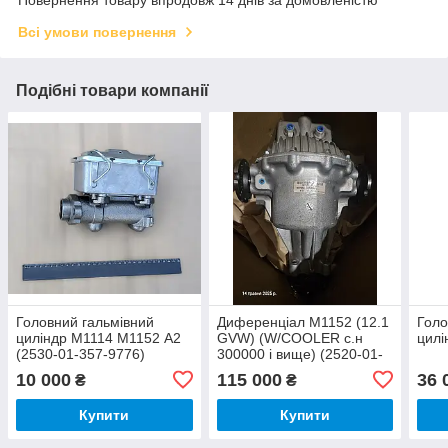
Повернення товару впродовж 14 днів за домовленістю
Всі умови повернення
Подібні товари компанії
Головний гальмівний
Диференціал М1152 (12.1
Голо
циліндр М1114 М1152 А2
GVW) (W/COOLER с.н
цилі
(2530-01-357-9776)
300000 і вище) (2520-01-
574-4828)
10 000
115 000
36 
₴
₴
Купити
Купити