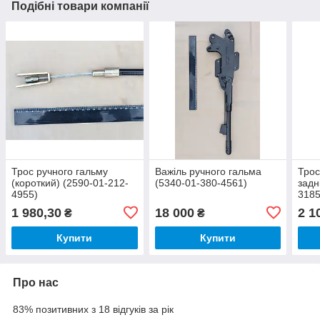
Подібні товари компанії
Трос ручного гальму
Важіль ручного гальма
Трос
(короткий) (2590-01-212-
(5340-01-380-4561)
задн
4955)
3185
1 980,30
18 000
2 1
₴
₴
Купити
Купити
Про нас
83% позитивних з 18 відгуків за рік