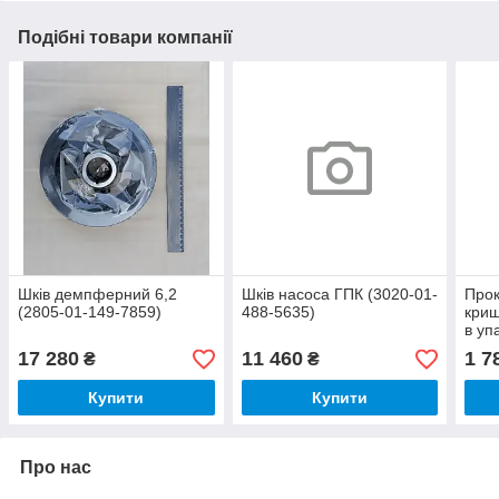
Подібні товари компанії
Шків демпферний 6,2
Шків насоса ГПК (3020-01-
Прок
(2805-01-149-7859)
488-5635)
криш
в уп
372-
17 280
11 460
1 7
₴
₴
Купити
Купити
Про нас