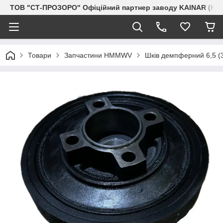
ТОВ "СТ-ПРОЗОРО" Офіційний партнер заводу KAINAR (Каз
Товари
Запчастини HMMWV
Шків демпферний 6,5 (