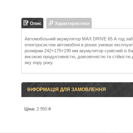
Опис
Характеристики
Автомобільний акумулятор MAX DRIVE 65 А·год забе
електросистем автомобіля в різних умовах експлуата
розмірам 242×175×190 мм акумулятор сумісний із ба
високою продуктивністю, довговічністю та стійкістю
яку пору року.
ІНФОРМАЦІЯ ДЛЯ ЗАМОВЛЕННЯ
Ціна:
2 950 ₴