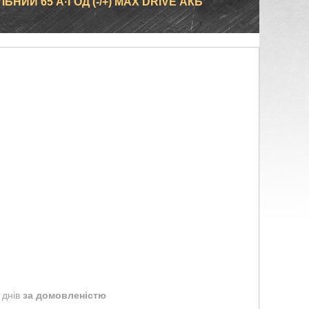
НИЙ 65 А·ГОД (-/+) MAX DRIVE АКБ
 днів
за домовленістю