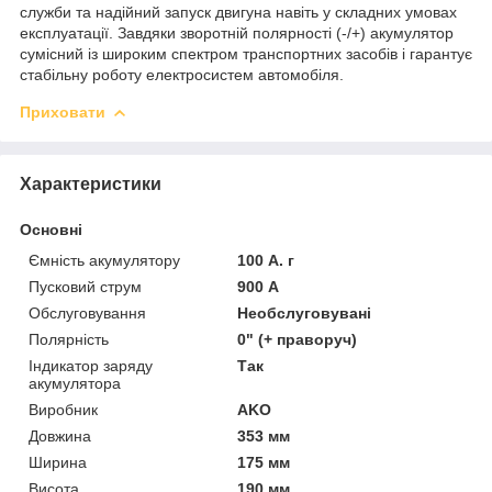
служби та надійний запуск двигуна навіть у складних умовах
експлуатації. Завдяки зворотній полярності (-/+) акумулятор
сумісний із широким спектром транспортних засобів і гарантує
стабільну роботу електросистем автомобіля.
Приховати
Характеристики
Основні
Ємність акумулятору
100 А. г
Пусковий струм
900 А
Обслуговування
Необслуговувані
Полярність
0" (+ праворуч)
Індикатор заряду
Так
акумулятора
Виробник
AKO
Довжина
353 мм
Ширина
175 мм
Висота
190 мм