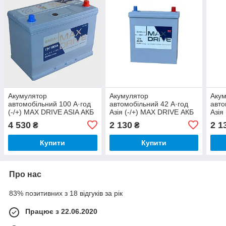
Акумулятор
Акумулятор
Аку
автомобільний 100 А·год
автомобільний 42 А·год
авто
(-/+) MAX DRIVE ASIA АКБ
Азія (-/+) MAX DRIVE АКБ
Азія
303x175x227
186х129х220
186
4 530
2 130
2 1
₴
₴
Купити
Купити
Про нас
83% позитивних з 18 відгуків за рік
Працює з 22.06.2020