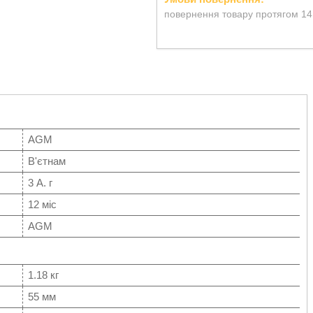
повернення товару протягом 14
AGM
В'єтнам
3 А. г
12 міс
AGM
1.18 кг
55 мм