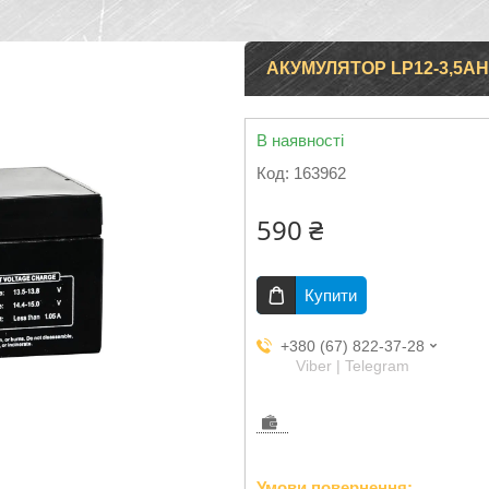
АКУМУЛЯТОР LP12-3,5AH
В наявності
Код:
163962
590 ₴
Купити
+380 (67) 822-37-28
Viber | Telegram