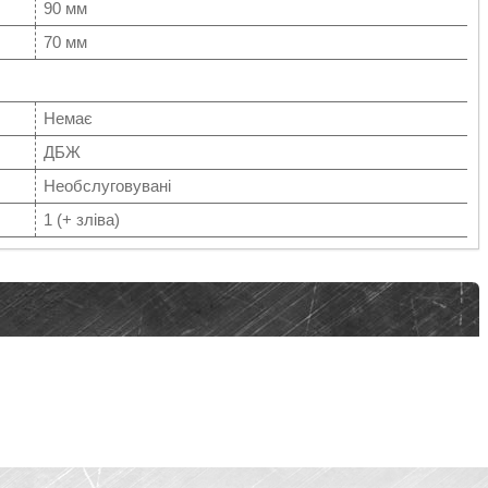
90 мм
70 мм
Немає
ДБЖ
Необслуговувані
1 (+ зліва)