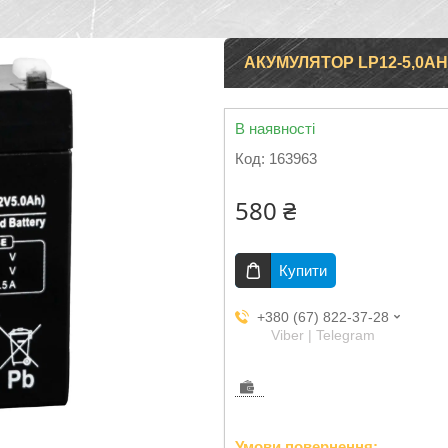
АКУМУЛЯТОР LP12-5,0AH
В наявності
Код:
163963
580 ₴
Купити
+380 (67) 822-37-28
Viber | Telegram