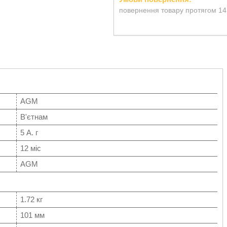
повернення товару протягом 14
AGM
В'єтнам
5 А. г
12 міс
AGM
1.72 кг
101 мм