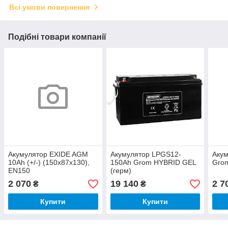
Всі умови повернення
Подібні товари компанії
Акумулятор EXIDE AGM
Акумулятор LPGS12-
Акум
10Ah (+/-) (150х87х130),
150Ah Grom HYBRID GEL
Gro
EN150
(герм)
2 070
19 140
2 7
₴
₴
Купити
Купити