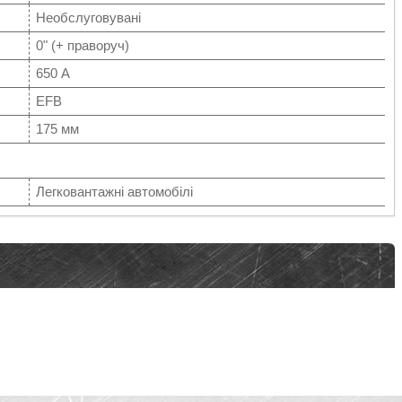
Необслуговувані
0" (+ праворуч)
650 А
EFB
175 мм
Легковантажні автомобілі