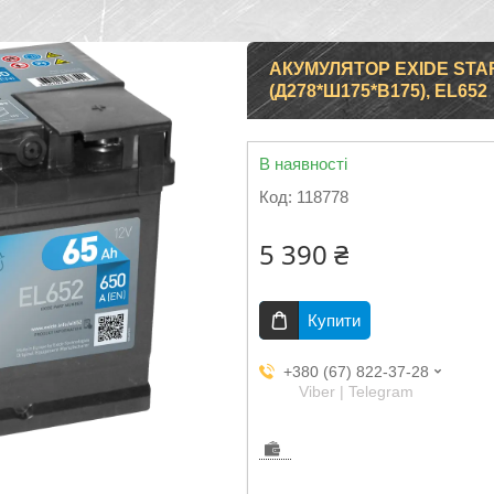
АКУМУЛЯТОР EXIDE START
(Д278*Ш175*В175), EL652
В наявності
Код:
118778
5 390 ₴
Купити
+380 (67) 822-37-28
Viber | Telegram