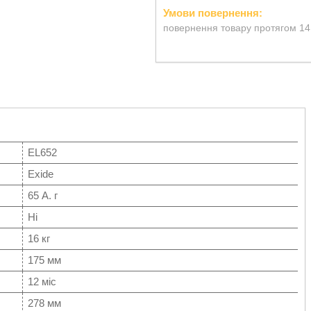
повернення товару протягом 14
EL652
Exide
65 А. г
Ні
16 кг
175 мм
12 міс
278 мм