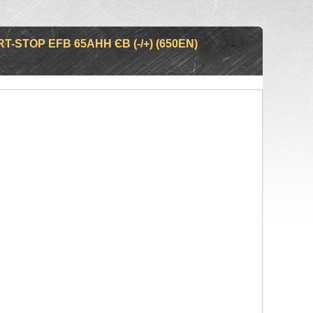
-STOP EFB 65AHH ЄВ (-/+) (650EN)