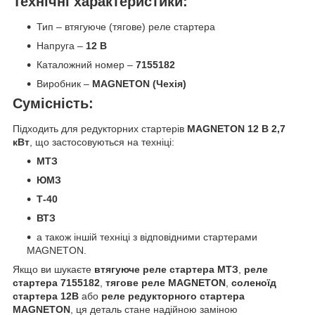
Технічні характеристики:
Тип – втягуюче (тягове) реле стартера
Напруга –
12 В
Каталожний номер –
7155182
Виробник –
MAGNETON (Чехія)
Сумісність:
Підходить для редукторних стартерів
MAGNETON 12 В 2,7
кВт
, що застосовуються на техніці:
МТЗ
ЮМЗ
Т-40
ВТЗ
а також іншій техніці з відповідними стартерами
MAGNETON.
Якщо ви шукаєте
втягуюче реле стартера МТЗ
,
реле
стартера 7155182
,
тягове реле MAGNETON
,
соленоїд
стартера 12В
або
реле редукторного стартера
MAGNETON
, ця деталь стане надійною заміною