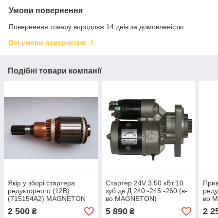
Умови повернення
Повернення товару впродовж 14 днів за домовленістю
Всі умови повернення
Подібні товари компанії
Якір у зборі стартера
Стартер 24V 3.50 кВт 10
Прив
редукторного (12В)
зуб дв Д 240 -245 -260 (в-
реду
(715154А2) MAGNETON
во MAGNETON)
во 
Чехія
7153
2 500
5 890
2 2
₴
₴