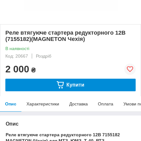
Реле втягуюче стартера редукторного 12В
(7155182)(MAGNETON Чехія)
В наявності
Код: 20667
Роздріб
2 000
₴
Купити
Опис
Характеристики
Доставка
Оплата
Умови п
Опис
Реле втягуюче стартера редукторного 12В 7155182
MAGNETON (Чехія) для МТЗ, ЮМЗ, Т-40, ВТЗ