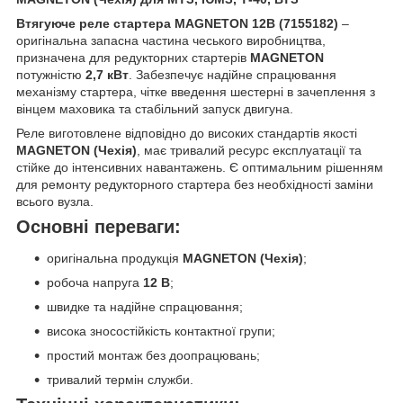
Втягуюче реле стартера MAGNETON 12В (7155182)
–
оригінальна запасна частина чеського виробництва,
призначена для редукторних стартерів
MAGNETON
потужністю
2,7 кВт
. Забезпечує надійне спрацювання
механізму стартера, чітке введення шестерні в зачеплення з
вінцем маховика та стабільний запуск двигуна.
Реле виготовлене відповідно до високих стандартів якості
MAGNETON (Чехія)
, має тривалий ресурс експлуатації та
стійке до інтенсивних навантажень. Є оптимальним рішенням
для ремонту редукторного стартера без необхідності заміни
всього вузла.
Основні переваги:
оригінальна продукція
MAGNETON (Чехія)
;
робоча напруга
12 В
;
швидке та надійне спрацювання;
висока зносостійкість контактної групи;
простий монтаж без доопрацювань;
тривалий термін служби.