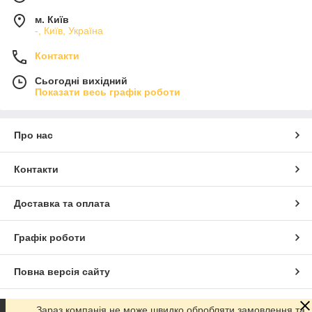
м. Київ
-, Київ, Україна
Контакти
Сьогодні вихідний
Показати весь графік роботи
Про нас
Контакти
Доставка та оплата
Графік роботи
Повна версія сайту
Сайт створено на маркетплейсі
Prom.ua
Зараз компанія не може швидко обробляти замовлення та