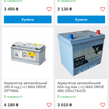
В наявності
В наявності
3 450
2 130
₴
₴
Купити
Купити
Акумулятор автомобільний
Акумулятор автомобільний
100 А·год (-/+) MAX DRIVE
65А·год Азія (-/+) MAX DRIVE
OPTIMAL
АКБ 230х173х220
В наявності
В наявності
4 180
3 010
₴
₴