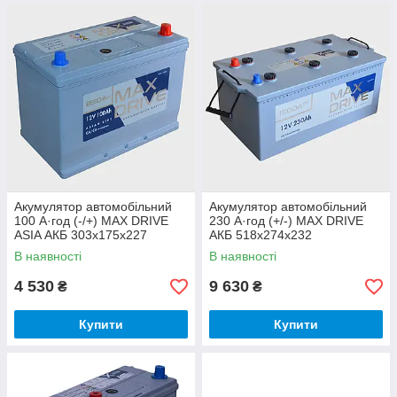
Акумулятор автомобільний
Акумулятор автомобільний
100 А·год (-/+) MAX DRIVE
230 А·год (+/-) MAX DRIVE
ASIA АКБ 303x175x227
АКБ 518х274х232
В наявності
В наявності
4 530
9 630
₴
₴
Купити
Купити