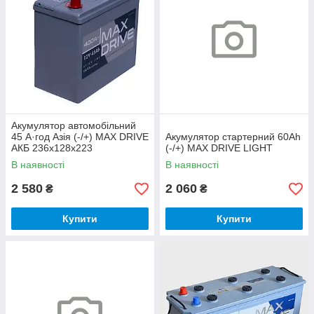
Акумулятор автомобільний
45 А·год Азія (-/+) MAX DRIVE
Акумулятор стартерний 60Ah
АКБ 236х128х223
(-/+) MAX DRIVE LIGHT
В наявності
В наявності
2 580
2 060
₴
₴
Купити
Купити