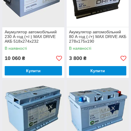
Акумулятор автомобільний
Акумулятор автомобільний
230 А·год (+/-) MAX DRIVE
80 А·год (-/+) MAX DRIVE АКБ
АКБ 518х274х232
278x175x190
В наявності
В наявності
10 060
3 800
₴
₴
Купити
Купити