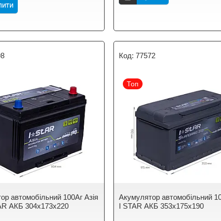
пити
98
77572
Топ
ор автомобільний 100Аг Азія
Акумулятор автомобільний 100
STAR АКБ 304х173х220
I STAR АКБ 353x175x190