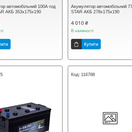
ор автомобільний 100А·год
Акумулятор автомобільний 77А
STAR АКБ 353x175x190
STAR АКБ 278x175x190
4 010 ₴
ті
В наявності
пити
Купити
75
116788