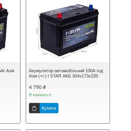
Аг Азія
Акумулятор автомобільний 100А·год
Азія (+/-) I STAR АКБ 304х173х220
4 790 ₴
В наявності
Купити