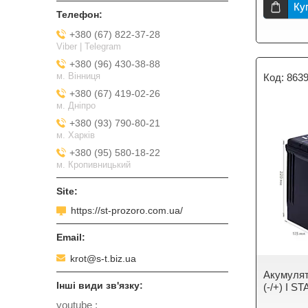
Ку
+380 (67) 822-37-28
Viber | Telegram
+380 (96) 430-38-88
м. Вінниця
863
+380 (67) 419-02-26
м. Дніпро
+380 (93) 790-80-21
м. Харків
+380 (95) 580-18-22
м. Кропивницький
https://st-prozoro.com.ua/
krot@s-t.biz.ua
Акумулят
(-/+) I 
youtube