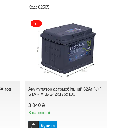
82565
Топ
5А·год
Акумулятор автомобільний 62Аг (-/+) I
STAR АКБ 242x175x190
3 040 ₴
В наявності
Купити