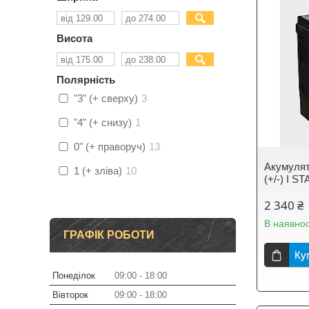
Висота
Полярність
"3" (+ сверху)
3
"4" (+ снизу)
1
0" (+ праворуч)
13
Акумулят
1 (+ зліва)
10
(+/-) I 
2 340 ₴
В наявнос
ГРАФІК РОБОТИ
Ку
Понеділок
09:00
18:00
Вівторок
09:00
18:00