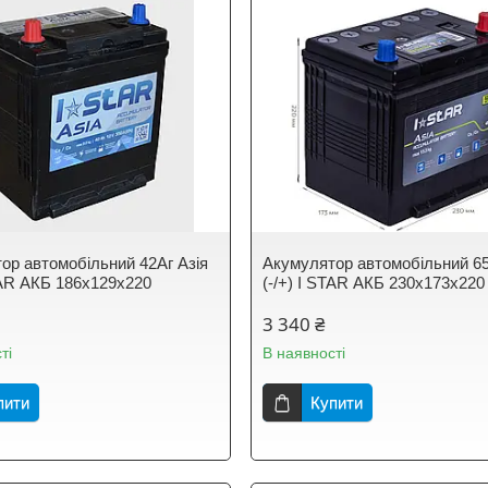
ор автомобільний 42Аг Азія
Акумулятор автомобільний 65
STAR АКБ 186х129х220
(-/+) I STAR АКБ 230х173х220
3 340 ₴
ті
В наявності
пити
Купити