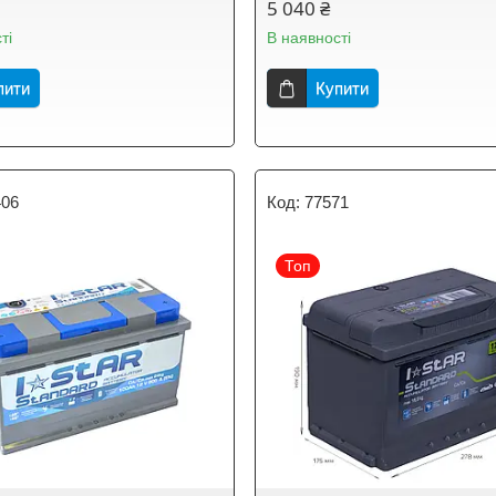
5 040 ₴
ті
В наявності
пити
Купити
406
77571
Топ