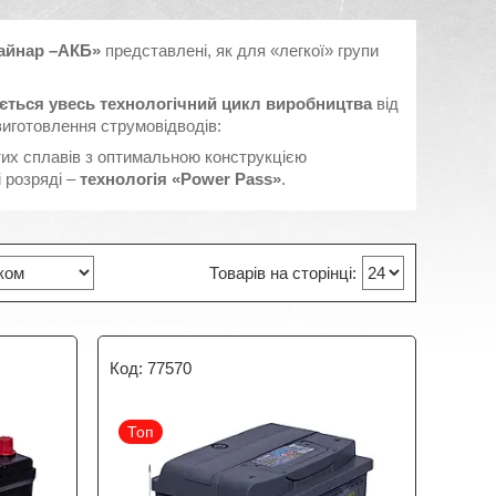
айнар –АКБ»
представлені, як для «легкої» групи
ється увесь технологічний цикл виробництва
від
 виготовлення струмовідводів:
их сплавів з оптимальною конструкцією
 розряді –
технологія «Power Pass»
.
77570
Топ