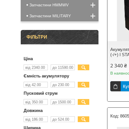
Запчастини HMMWV
Запчастини MILITARY
ФІЛЬТРИ
Акумулят
(-/+) I 
Ціна
2 340 ₴
В наявнос
Ємність акумулятору
Ку
Пусковий струм
Довжина
860
Ширина