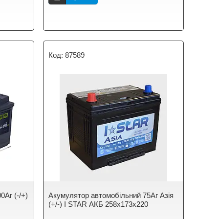
87589
Аг (-/+)
Акумулятор автомобільний 75Аг Азія
(+/-) I STAR АКБ 258х173х220