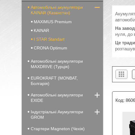
Автомобільні акумулятори
KAINAR (Казахстан)
Акумулят
автомобіл
MAXIMUS Premium
На завод
KAINAR
нуля, до 
I STAR Standart
Це тради
CRONA Optimum
розташува
Автомобільні акумулятори
MAXDRIVE (Турція)
EUROKRAFT (MONBAT,
Болгарія)
Автомобільні акумулятори
860
EXIDE
Індустріальні Акумулятори
GROM
Стартери Magneton (Чехія)