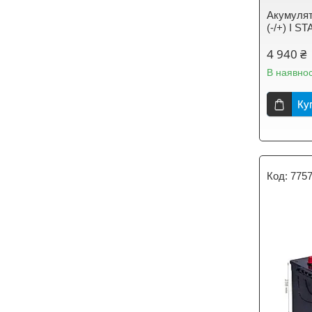
Акумулят
(-/+) I 
4 940 ₴
В наявнос
Ку
775