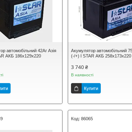
ор автомобільний 42Аг Азія
Акумулятор автомобільний 75
STAR АКБ 186х129х220
(-/+) I STAR АКБ 258х173х220
3 740 ₴
ті
В наявності
пити
Купити
59
86065