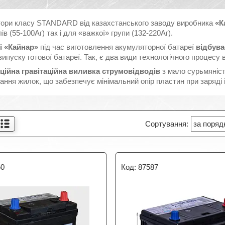
ори класу STANDARD від казахстанського заводу виробника
«К
ів (55-100Аг) так і для «важкої» групи (132-220Аг).
і «Кайнар»
під час виготовлення акумуляторної батареї
відбува
випуску готової батареї. Так, є два види технологічного процесу
ційна гравітаційна виливка струмовідводів
з мало сурьмяніст
ння жилок, що забезпечує мінімальний опір пластин при заряді і
60
87587