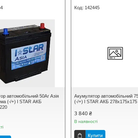
64
142445
ор автомобільний 50Аг Азія
Акумулятор автомобільний 7
ма (-/+) I STAR АКБ
(-/+) I STAR АКБ 278x175x175
220
3 840 ₴
В наявності
ті
Купити