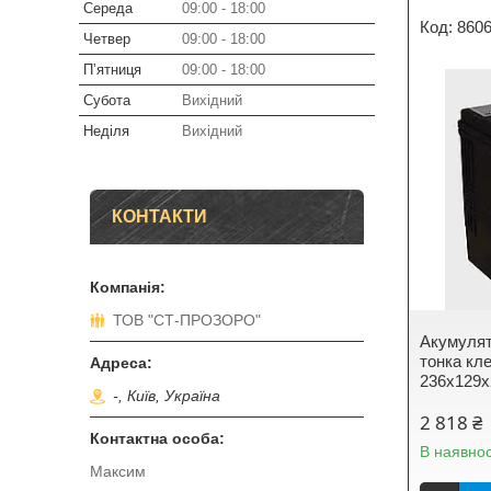
Середа
09:00
18:00
860
Четвер
09:00
18:00
Пʼятниця
09:00
18:00
Субота
Вихідний
Неділя
Вихідний
КОНТАКТИ
ТОВ "СТ-ПРОЗОРО"
Акумулят
тонка кле
236х129х
-, Київ, Україна
2 818 ₴
В наявнос
Максим