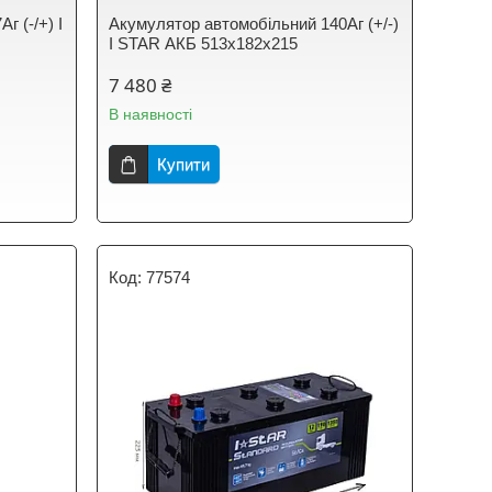
г (-/+) I
Акумулятор автомобільний 140Аг (+/-)
I STAR АКБ 513x182x215
7 480 ₴
В наявності
Купити
77574