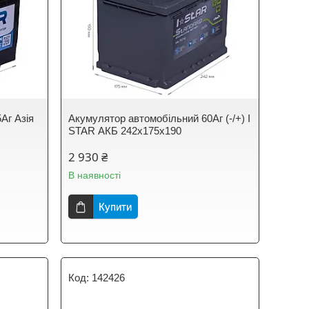
Аг Азія
Акумулятор автомобільний 60Аг (-/+) I
STAR АКБ 242x175x190
2 930 ₴
В наявності
Купити
142426