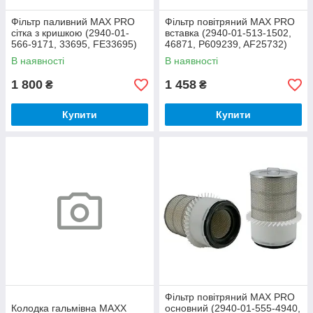
Фільтр паливний MAX PRO
Фільтр повітряний MAX PRO
сітка з кришкою (2940-01-
вставка (2940-01-513-1502,
566-9171, 33695, FE33695)
46871, P609239, AF25732)
(CHINA)
(WIX)
В наявності
В наявності
1 800
1 458
₴
₴
Купити
Купити
Фільтр повітряний MAX PRO
Колодка гальмівна MAXX
основний (2940-01-555-4940,