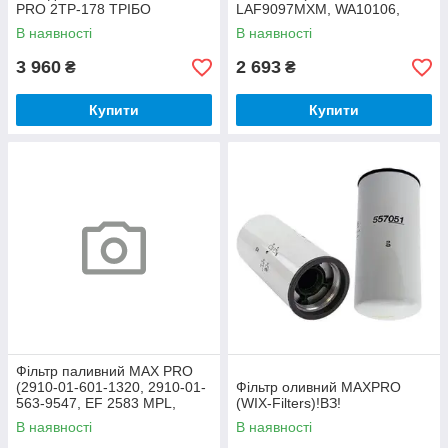
PRO 2ТР-178 ТРІБО
LAF9097MXM, WA10106,
3532801C1 2WH3CA) (WIX)
В наявності
В наявності
3 960
2 693
₴
₴
Купити
Купити
Фільтр паливний MAX PRO
(2910-01-601-1320, 2910-01-
Фільтр оливний MAXPRO
563-9547, EF 2583 MPL,
(WIX-Filters)!ВЗ!
P550824, WF10149) (OnFil)
В наявності
В наявності