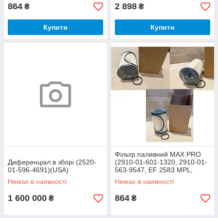
864
2 898
₴
₴
Купити
Купити
Фільтр паливний MAX PRO
Диференціал в зборі (2520-
(2910-01-601-1320, 2910-01-
01-596-4691)(USA)
563-9547, EF 2583 MPL,
P550824, WF10149) (CHINA)
Немає в наявності
Немає в наявності
1 600 000
864
₴
₴