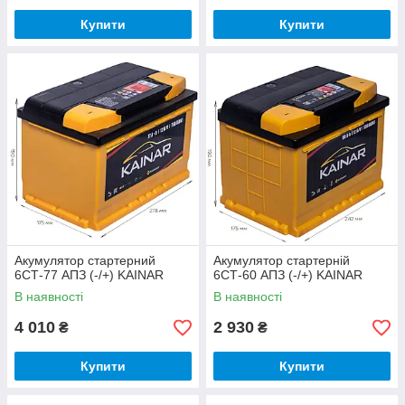
Купити
Купити
Акумулятор стартерний
Акумулятор стартерній
6СТ-77 АПЗ (-/+) KAINAR
6СТ-60 АПЗ (-/+) KAINAR
В наявності
В наявності
4 010
2 930
₴
₴
Купити
Купити