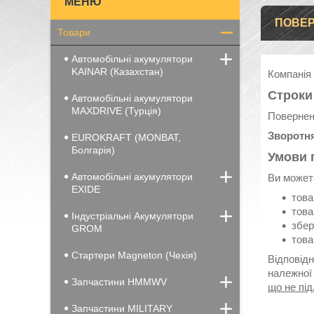
ПОВЕР
Товари
Автомобільні акумулятори
KAINAR (Казахстан)
Компанія 
Строки
Автомобільні акумулятори
MAXDRIVE (Турція)
Повернен
Зворотня
EUROKRAFT (MONBAT,
Болгарія)
Умови 
Автомобільні акумулятори
Ви можете
EXIDE
това
това
Індустріальні Акумулятори
збер
GROM
това
Стартери Magneton (Чехія)
Відповід
належної 
Запчастини HMMWV
що не пі
Запчастини MILITARY