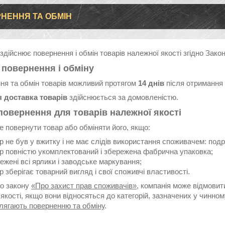
НЕННЯ ТА ОБМІН
здійснює повернення і обмін товарів належної якості згідно Зако
 повернення і обміну
ня та обмін товарів можливий протягом
14 днів
після отримання 
 доставка товарів
здійснюється за домовленістю.
повернення для товарів належної якості
 повернути товар або обміняти його, якщо:
р не був у вжитку і не має слідів використання споживачем: подряп
р повністю укомплектований і збережена фабрична упаковка;
ежені всі ярлики і заводське маркування;
р зберігає товарний вигляд і свої споживчі властивості.
но закону
«Про захист прав споживачів»
, компанія може відмовит
якості, якщо вони відносяться до категорій, зазначених у чинно
длягають поверненню та обміну
.