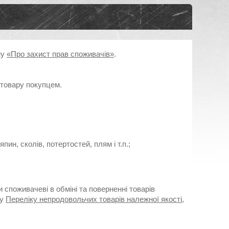
ну
«Про захист прав споживачів»
.
товару покупцем.
ин, сколів, потертостей, плям і т.п.;
и споживачеві в обміні та поверненні товарів
му
Переліку непродовольчих товарів належної якості,